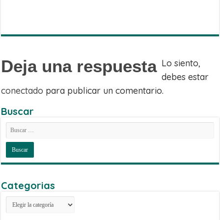
Twitter
on
Share
Telegram
on
Email
Deja una respuesta
Lo siento,
debes estar
conectado
para publicar un comentario.
Buscar
Categorias
Categorias