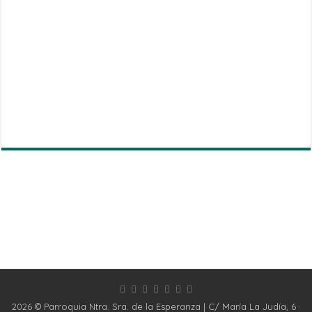
2026 © Parroquia Ntra. Sra. de la Esperanza | C/ María La Judía, 6 ·