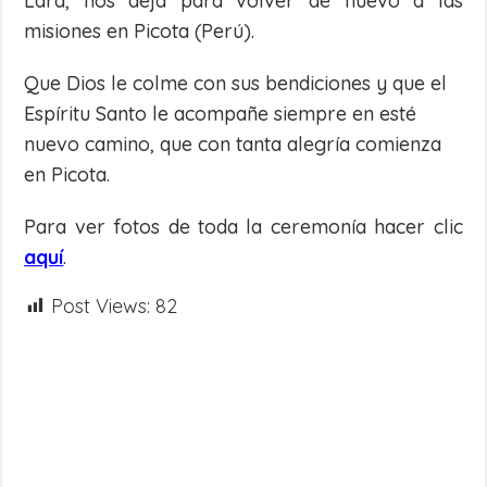
Lara, nos deja para volver de nuevo a las
misiones en Picota (Perú).
Que Dios le colme con sus bendiciones y que el
Espíritu Santo le acompañe siempre en esté
nuevo camino, que con tanta alegría comienza
en Picota.
Para ver fotos de toda la ceremonía hacer clic
aquí
.
Post Views:
82
Share
on
Share
WhatsApp
on
Share
Facebook
on
Share