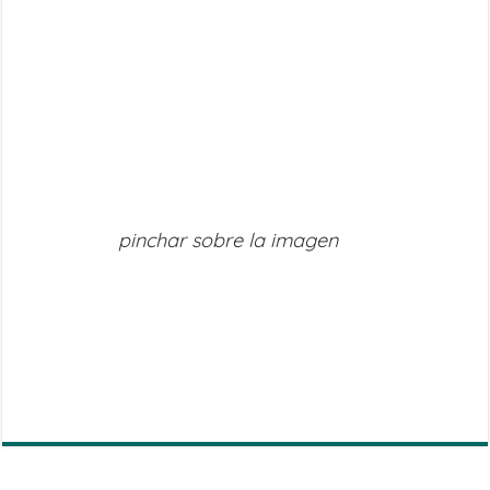
pinchar sobre la imagen
Share
on
Share
WhatsApp
on
Share
Facebook
on
Share
Twitter
on
Share
Telegram
on
Email