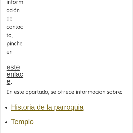
inform
ación
de
contac
to,
pinche
en
este
enlac
e
.
En este apartado, se ofrece información sobre:
Historia de la parroquia
Templo