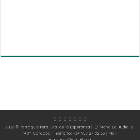
2026 © Parroquia Ntra. Sra. de la Esperanza | C/ María La Judía, 6 ·
14011 Córdoba | Teléfono: +34 957 27 02 33 | Mail:
parroespe@gmail.com