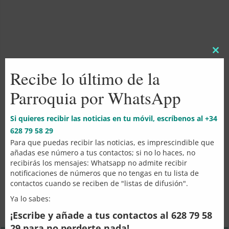
Clos
this
Cursillos Prematrimoniales 2026
Recibe lo último de la
mod
Parroquia por WhatsApp
Si quieres recibir las noticias en tu móvil, escríbenos al +34
628 79 58 29
Para que puedas recibir las noticias, es imprescindible que
añadas ese número a tus contactos; si no lo haces, no
recibirás los mensajes: Whatsapp no admite recibir
Evangelio Domingo 28 de diciembre
notificaciones de números que no tengas en tu lista de
2025. «La Sagrada Familia»
contactos cuando se reciben de "listas de difusión".
Ya lo sabes:
¡Escribe y añade a tus contactos al 628 79 58
Share
Share
Share
Share
Share
29 para no perderte nada!
on
on
on
on
on