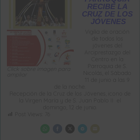
RECIBE LA
CRUZ DE LOS
JÓVENES
Vigilia de oración
de todos los
jóvenes del
Arciprestazgo del
Centro en la
Parroquia de S.
Click sobre imagen para
Nicolás, el Sábado
ampliar
11 de junio a las 9
de la noche.
Recepción de la Cruz de los Jóvenes, icono de
la Virgen María y de S. Juan Pablo II el
domingo, 12 de junio.
Post Views:
76
Share
Share
Share
Share
Share