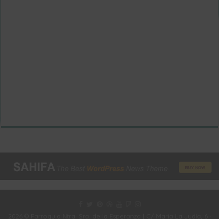
2026 © Parroquia Ntra. Sra. de la Esperanza | C/ María La Judía, 6 ·
14011 Córdoba | Teléfono: +34 957 27 02 33 | Mail:
parroespe@gmail.com