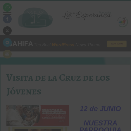
Share
on
WhatsApp
Share
on
Facebook
Share
on
Twitter
Share
on
Telegram
Share
on
Email
Visita de la Cruz de los
Jóvenes
12 de JUNIO
NUESTRA
PARROQUIA