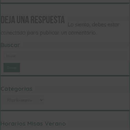
on
on
on
on
on
WhatsApp
Facebook
Twitter
Telegram
Email
Deja una respuesta
Lo siento, debes estar
conectado
para publicar un comentario.
Buscar
Categorias
Categorias
Horarios Misas Verano