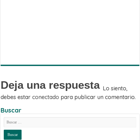
Share
on
Share
WhatsApp
on
Share
Facebook
on
Share
Twitter
on
Share
Telegram
on
Email
Deja una respuesta
Lo siento,
debes estar
conectado
para publicar un comentario.
Buscar