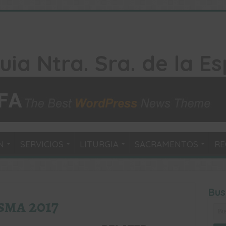
N
SERVICIOS
LITURGIA
SACRAMENTOS
RE
Bus
sma 2017