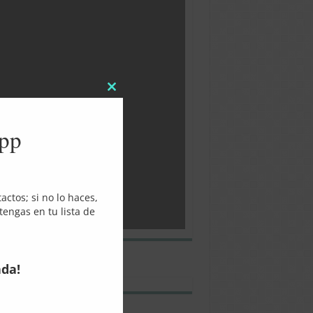
Close
this
module
App
ctos; si no lo haces,
engas en tu lista de
lumbario de la parroquia. Click para
ada!
pliar la información