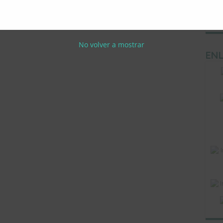
Las
No volver a mostrar
ENL