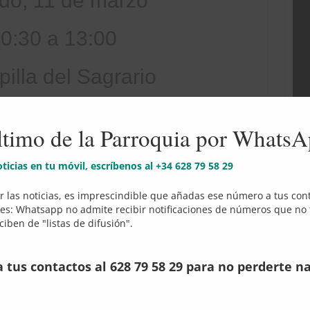
do, 11 de marzo
0:30 a 13:00
pilla del Sagrario
RITUAL DE CUARESMA
ltimo de la Parroquia por Whats
tra. Sra. de la Esperanza
noticias en tu móvil, escríbenos al +34 628 79 58 29
 las noticias, es imprescindible que añadas ese número a tus conta
jes: Whatsapp no admite recibir notificaciones de números que no t
iben de "listas de difusión".
e
Share
Share
Share
Share
on
on
on
on
Co
a tus contactos al 628 79 58 29 para no perderte n
sApp
Facebook
Twitter
Telegram
Email
am
ento, debes estar
conectado
para publicar un