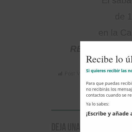
El sába
de 1
en la Ca
RETIRO ESPI
Recibe lo ú
Parroquia N
Si quieres recibir las 
Post Views:
64
Para que puedas recibir
no recibirás los mensa
contactos cuando se rec
Shar
Ya lo sabes:
on
¡Escribe y añade 
What
Deja una respuesta
Lo si