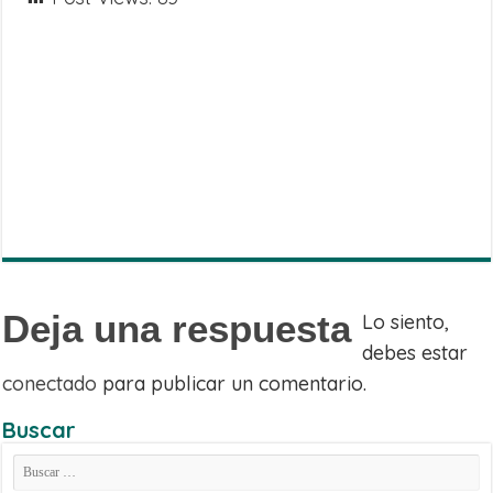
Share
on
Share
WhatsApp
on
Share
Facebook
on
Share
Twitter
on
Share
Telegram
on
Email
Deja una respuesta
Lo siento,
debes estar
conectado
para publicar un comentario.
Buscar