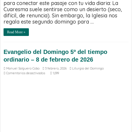
para conectar este pasaje con tu vida diaria: La
Cuaresma suele sentirse como un desierto (seco,
difícil, de renuncia). Sin embargo, la Iglesia nos
regala este segundo domingo para …
Read More »
Evangelio del Domingo 5º del tiempo
ordinario – 8 de febrero de 2026
Manuel Salguero Cobo
3 febrero, 2026
Liturgia del Domingo
en
Comentarios desactivados
1,099
Evangelio
del
Domingo
5º
del
tiempo
ordinario
–
8
de
febrero
de