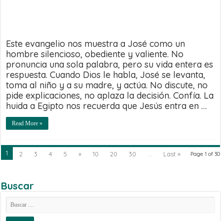
Este evangelio nos muestra a José como un
hombre silencioso, obediente y valiente. No
pronuncia una sola palabra, pero su vida entera es
respuesta. Cuando Dios le habla, José se levanta,
toma al niño y a su madre, y actúa. No discute, no
pide explicaciones, no aplaza la decisión. Confía. La
huida a Egipto nos recuerda que Jesús entra en …
Read More »
1
2
3
4
5
»
10
20
30
...
Last »
Page 1 of 30
Buscar