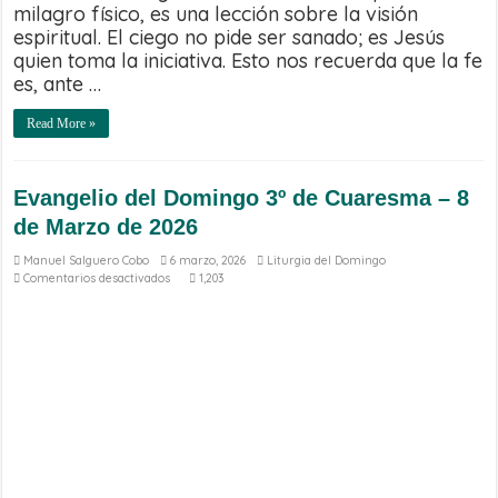
milagro físico, es una lección sobre la visión
espiritual. El ciego no pide ser sanado; es Jesús
quien toma la iniciativa. Esto nos recuerda que la fe
es, ante …
Read More »
Evangelio del Domingo 3º de Cuaresma – 8
de Marzo de 2026
Manuel Salguero Cobo
6 marzo, 2026
Liturgia del Domingo
en
Comentarios desactivados
1,203
Evangelio
del
Domingo
3º
de
Cuaresma
–
8
de
Marzo
de
2026