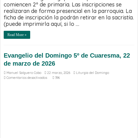
comiencen 2º de primaria. Las inscripciones se
realizaran de forma presencial en la parroquia. La
ficha de inscripción la podrán retirar en la sacristía.
(puede imprimirla aquí, si lo …
Read More »
Evangelio del Domingo 5º de Cuaresma, 22
de marzo de 2026
Manuel Salguero Cobo
22 marzo, 2026
Liturgia del Domingo
en
Comentarios desactivados
396
Evangelio
del
Domingo
5º
de
Cuaresma,
22
de
marzo
de
2026