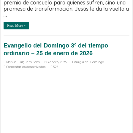
premio de consuelo para quienes sufren, sino una
promesa de transformación. Jesús le da la vuelta a
…
Read More »
Evangelio del Domingo 3º del tiempo
ordinario – 25 de enero de 2026
Manuel Salguero Cobo
23 enero, 2026
Liturgia del Domingo
en
Comentarios desactivados
526
Evangelio
del
Domingo
3º
del
tiempo
ordinario
–
25
de
enero
de
2026