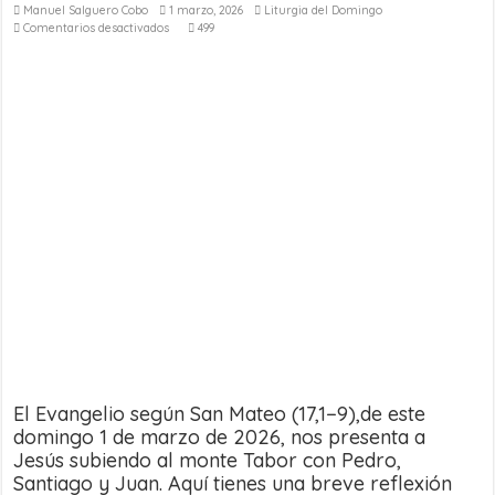
Manuel Salguero Cobo
1 marzo, 2026
Liturgia del Domingo
en
Comentarios desactivados
499
Evangelio
del
2º
Domingo
de
Cuaresma
–
1
de
marzo
de
2026
El Evangelio según San Mateo (17,1−9),de este
domingo 1 de marzo de 2026, nos presenta a
Jesús subiendo al monte Tabor con Pedro,
Santiago y Juan. Aquí tienes una breve reflexión