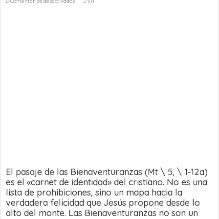
en
Comentarios desactivados
511
Evangelio
del
4º
Domingo
del
tiempo
ordinario
–
1
de
febrero
de
2026
El pasaje de las Bienaventuranzas (Mt \ 5, \ 1-12a)
es el «carnet de identidad» del cristiano. No es una
lista de prohibiciones, sino un mapa hacia la
verdadera felicidad que Jesús propone desde lo
alto del monte. Las Bienaventuranzas no son un