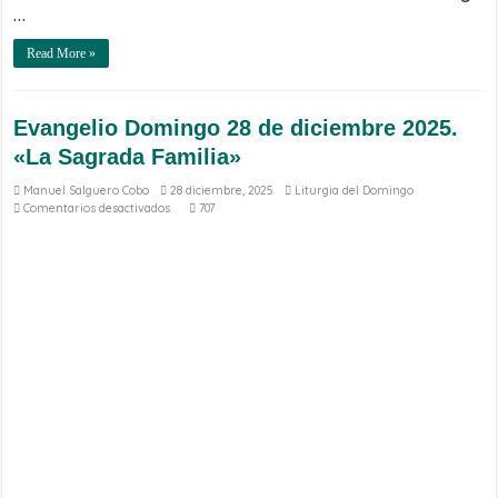
…
Read More »
Evangelio Domingo 28 de diciembre 2025.
«La Sagrada Familia»
Manuel Salguero Cobo
28 diciembre, 2025
Liturgia del Domingo
en
Comentarios desactivados
707
Evangelio
Domingo
28
de
diciembre
2025.
«La
Sagrada
Familia»