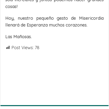
cosas!
Hoy, nuestro pequeño gesto de Misericordia
llenará de Esperanza muchos corazones.
Las Mañosas.
Post Views:
78
Share
on
Share
WhatsApp
on
Share
Facebook
on
Share
Twitter
on
Share
Telegram
on
Email