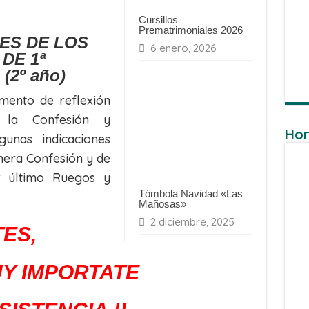
Cursillos
Prematrimoniales 2026
ES DE LOS
6 enero, 2026
DE 1ª
º año)
mento de reflexión
 la Confesión y
Hor
unas indicaciones
mera Confesión y de
r último Ruegos y
Tómbola Navidad «Las
Mañosas»
2 diciembre, 2025
TES,
UY IMPORTATE