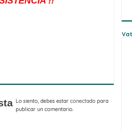
SISTENCIA !!
Share
Vat
on
Share
WhatsApp
on
Share
Facebook
on
Share
Twitter
on
Share
Telegram
on
Email
sta
Lo siento, debes estar
conectado
para
publicar un comentario.