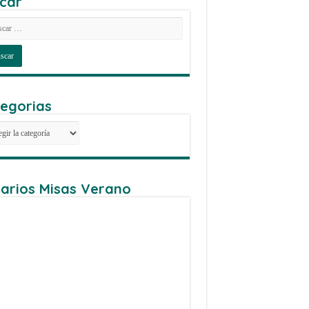
car
egorias
egorias
arios Misas Verano