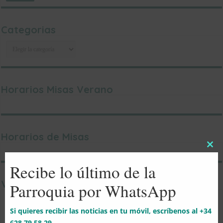
Categorias
Categorias
Horarios Misas Verano
Horarios de Misas
Clos
this
Recibe lo último de la
mod
Vaticano en Directo
Parroquia por WhatsApp
Si quieres recibir las noticias en tu móvil, escríbenos al +34
628 79 58 29