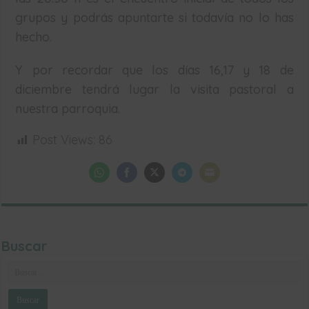
grupos y podrás apuntarte si todavía no lo has
hecho.
Y por recordar que los días 16,17 y 18 de
diciembre tendrá lugar la visita pastoral a
nuestra parroquia.
Post Views:
86
Share
Share
Share
Share
Share
on
on
on
on
on
WhatsApp
Facebook
Twitter
Telegram
Email
Buscar