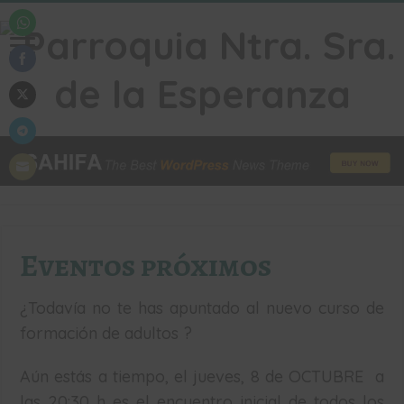
Share
on
WhatsApp
Share
on
Facebook
Share
on
Twitter
Share
on
Telegram
Share
on
Email
Eventos próximos
¿Todavía no te has apuntado al nuevo curso de
formación de adultos ?
Aún estás a tiempo, el jueves, 8 de OCTUBRE a
las 20:30 h es el encuentro inicial de todos los