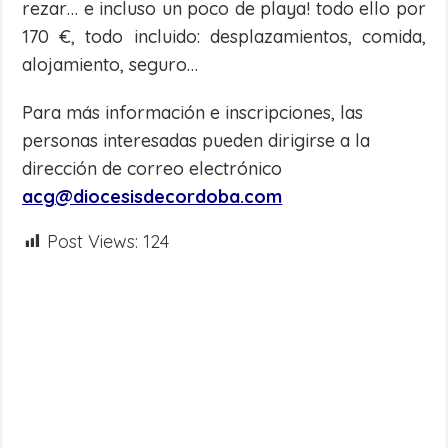
rezar… e incluso un poco de playa! todo ello por
170 €, todo incluido: desplazamientos, comida,
alojamiento, seguro…
Para más información e inscripciones, las
personas interesadas pueden dirigirse a la
dirección de correo electrónico
acg@diocesisdecordoba.com
Post Views:
124
Share
on
Share
WhatsApp
on
Share
Facebook
on
Share
Twitter
on
Share