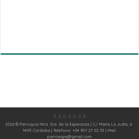
2026 © Parroquia Ntra. Sra. de la Esperanza | C/ María La Judía, 6 ·
14011 Córdoba | Teléfono: +34 957 27 02 33 | Mail:
parroespe@gmail.com