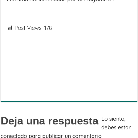
Post Views:
178
Share
on
Share
WhatsApp
on
Share
Facebook
on
Share
Twitter
on
Share
Telegram
on
Email
Deja una respuesta
Lo siento,
debes estar
conectado
para publicar un comentario.