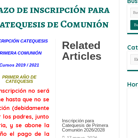
Bus
azo de inscripción para
 Catequesis de Comunión
CRIPCIÓN CATEQUESIS
Related
Cat
Articles
RIMERA COMUNIÓN
Cat
Cursos 2019 / 2021
PRIMER AÑO DE
CATEQUESIS
Hor
inscripción no será
me hasta que no se
pción (debidamente
 los padres, junto
Inscripción para
ia, y se abone la
Catequesis de Primera
Comunión 2026/2028
año el pago de la
17 mayo, 2026