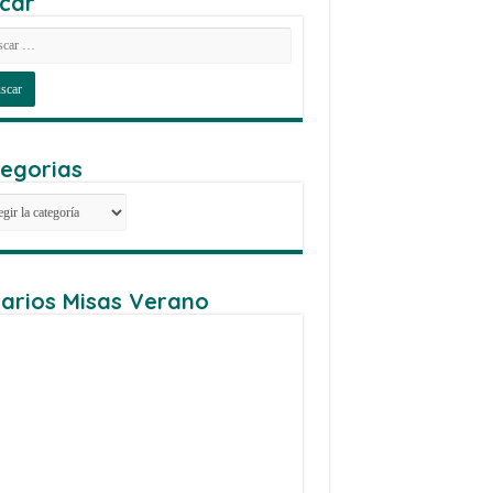
car
egorias
egorias
arios Misas Verano