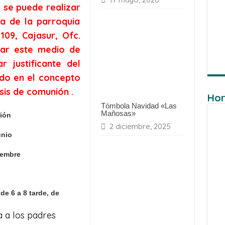
n se puede realizar
a de la parroquia
09, Cajasur, Ofc.
izar este medio de
 justificante del
ndo en el concepto
sis de comunión .
Hor
Tómbola Navidad «Las
Mañosas»
ción
2 diciembre, 2025
unio
iembre
de 6 a 8 tarde,
de
a a los padres