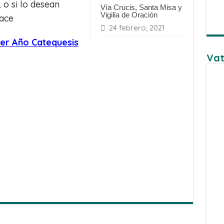
 o si lo desean
Vía Crucis, Santa Misa y
Vigilia de Oración
lace
24 febrero, 2021
1er Año Catequesis
Vat
Share
on
Share
WhatsApp
on
Share
Facebook
on
Share
Twitter
on
Share
Telegram
on
Email