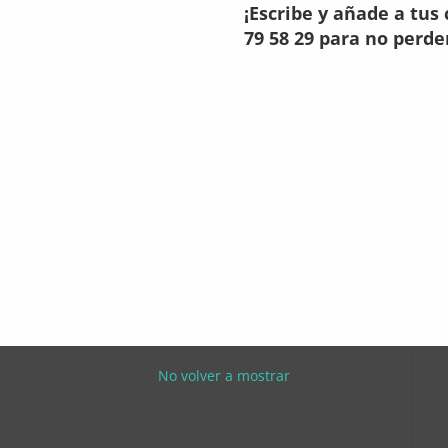
¡Escribe y añade a tus 
79 58 29 para no perde
s
a Parroquia el día de la Virgen de la
Vat
peranza
 Ntra. Sra. de la Esperanza. Todos sois
día festivo para la Parroquia en la Santa
eneral de la Diócesis a las 8 tarde. En la
grupo de 15 adultos. Después sencillo
er algo para compartir y …
No volver a mostrar