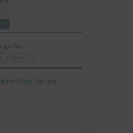
car
egorias
egorias
arios Misas Verano