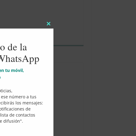
Close
this
module
o de la
 WhatsApp
arios de Misas
 en tu móvil,
9
ticias,
 ese número a tus
ecibirás los mensajes:
tificaciones de
ista de contactos
e difusión".