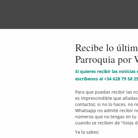
Recibe lo últim
tas organizado por los niños y padres de
Parroquia por
Hor
Si quieres recibir las noticias
escríbenos al +34 628 79 58 2
Para que puedas recibir las no
ovios
es imprescindible que añadas
esana de Novios fue «La Revelación del
contactos; si no lo haces, no r
, a cargo de Pedro Cabello Morales (20
Whatsapp no admite recibir no
números que no tengas en tu l
cuando se reciben de "listas d
Ya lo sabes: