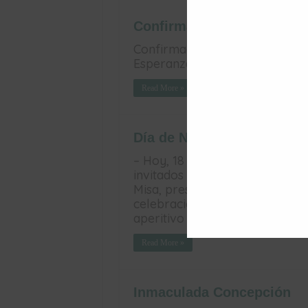
Confirmaciones de Adulto
Confirmaciones de Adultos en l
Esperanza (18 de Diciembre)
Read More »
Día de Ntra. Sra. de la Es
– Hoy, 18 diciembre, se celebra
invitados a participar en este 
Misa, presidida por el Vicario G
celebración se confirmarán un 
aperitivo (cada uno puede tra
Read More »
Inmaculada Concepción