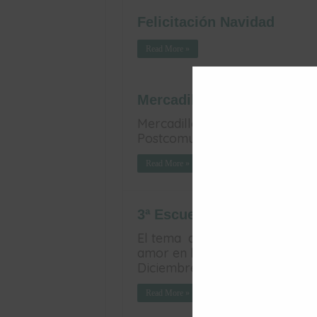
Felicitación Navidad
Read More »
Mercadillo Navideño
Mercadillo Navideño para Cári
Postcomunión.
Read More »
3ª Escuela Diocesana de N
El tema de la 3ª Escuela Dioc
amor en la Sagrada Escritura»
Diciembre).
Read More »