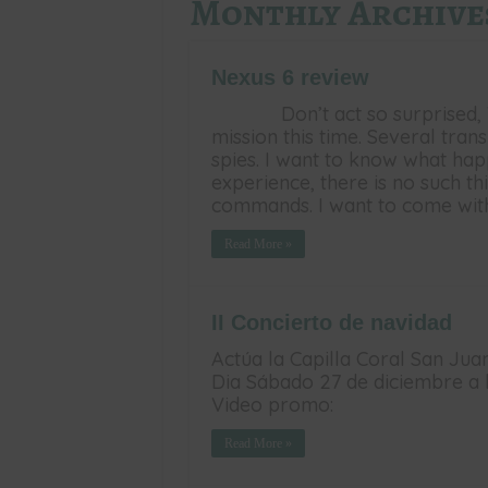
Monthly Archive
Nexus 6 review
Don’t act so surprised
mission this time. Several tra
spies. I want to know what hap
experience, there is no such thi
commands. I want to come wit
Read More »
II Concierto de navidad
Actúa la Capilla Coral San Jua
Dia Sábado 27 de diciembre a la
Video promo:
Read More »