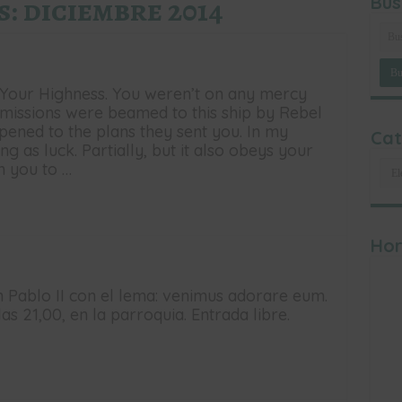
s:
diciembre 2014
Bus
, Your Highness. You weren’t on any mercy
nsmissions were beamed to this ship by Rebel
pened to the plans they sent you. In my
Cat
ng as luck. Partially, but it also obeys your
Cat
h you to …
Hor
n Pablo II con el lema: venimus adorare eum.
s 21,00, en la parroquia. Entrada libre.