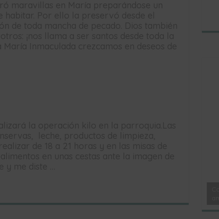
bró maravillas en María preparándose un
habitar. Por ello la preservó desde el
ión de toda mancha de pecado. Dios también
otros: ¡nos llama a ser santos desde toda la
 a María Inmaculada crezcamos en deseos de
alizará la operación kilo en la parroquia.Las
nservas, leche, productos de limpieza,
ealizar de 18 a 21 horas y en las misas de
 alimentos en unas cestas ante la imagen de
e y me diste …
Co
am