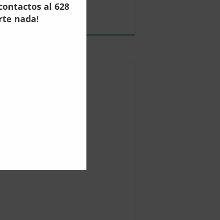
contactos al 628
rte nada!
icano en Directo