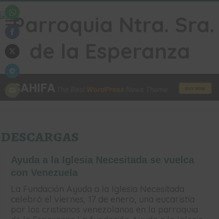
Share
on
WhatsApp
Share
on
Facebook
Share
on
Twitter
Share
on
Telegram
Share
on
Email
descargas
Ayuda a la Iglesia Necesitada se vuelca
con Venezuela
La Fundación Ayuda a la Iglesia Necesitada
celebró el viernes, 17 de enero, una eucaristía
por los cristianos venezolanos en la parroquia