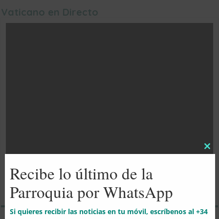
Vaticano en Directo
Clo
this
Recibe lo último de la
mod
Parroquia por WhatsApp
Si quieres recibir las noticias en tu móvil, escríbenos al +34