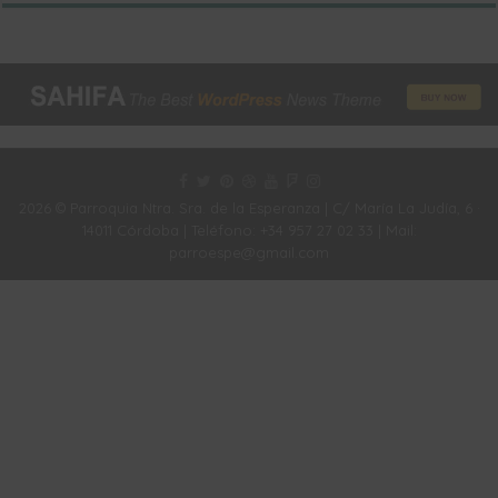
2026 © Parroquia Ntra. Sra. de la Esperanza | C/ María La Judía, 6 ·
14011 Córdoba | Teléfono: +34 957 27 02 33 | Mail:
parroespe@gmail.com