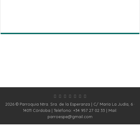
2026 © Parroquia Ntra. Sra. de la Esperanza | C/ María La Judía, 6 ·
14011 Córdoba | Teléfono: +34 957 27 02 33 | Mail:
parroespe@gmail.com