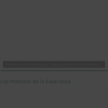
Columbario de la parroquia. Click para ampliar la información
Las Mañosas de la Esperanza