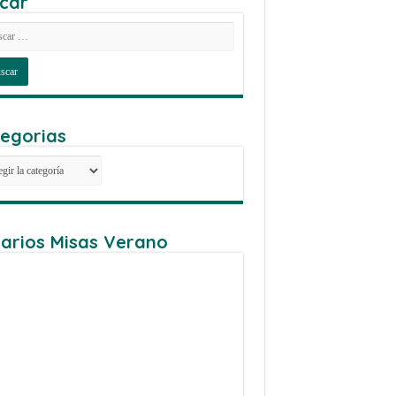
car
egorias
egorias
arios Misas Verano