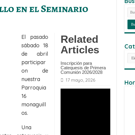
Bus
llo en el Seminario
Related
El pasado
sábado 18
Cat
Articles
de abril
Cat
participar
Inscripción para
Catequesis de Primera
on de
Comunión 2026/2028
nuestra
17 mayo, 2026
Hor
Parroquia
16
monaguill
os.
Una