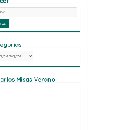
car
egorias
egorias
arios Misas Verano